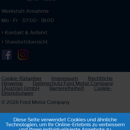
Werkstatt Annahme
Mo - Fr
07:00
-
18:00
Kontakt & Anfahrt
Standortübersicht
Cookie-Ratgeber
Impressum
Rechtliche
Hinweise
Datenschutz Ford Motor Company
(Austria) GmbH
Barrierefreiheit
Cookie-
Einstellungen
© 2026 Ford Motor Company
Diese Seite verwendet Cookies und ähnliche
Technologien, um Ihr Online-Erlebnis zu verbessern
und Ihnen individualisierte Angebote zu