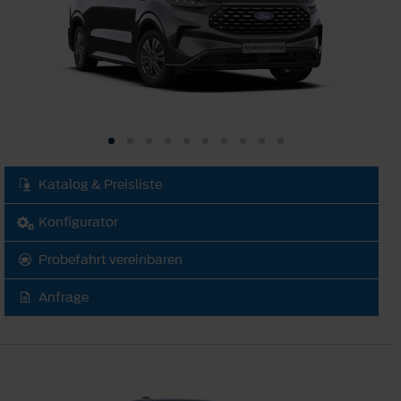
Katalog & Preisliste
Konfigurator
Probefahrt vereinbaren
Anfrage