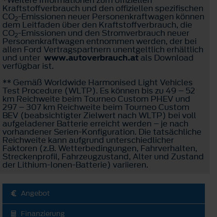
Kraftstoffverbrauch und den offiziellen spezifischen
CO
-Emissionen neuer Personenkraftwagen können
2
dem Leitfaden über den Kraftstoffverbrauch, die
CO
-Emissionen und den Stromverbrauch neuer
2
Personenkraftwagen entnommen werden, der bei
allen Ford Vertragspartnern unentgeltlich erhältlich
und unter
www.autoverbrauch.at
als Download
verfügbar ist.
** Gemäß Worldwide Harmonised Light Vehicles
Test Procedure (WLTP). Es können bis zu 49 – 52
km Reichweite beim Tourneo Custom PHEV und
297 – 307 km Reichweite beim Tourneo Custom
BEV (beabsichtigter Zielwert nach WLTP) bei voll
aufgeladener Batterie erreicht werden – je nach
vorhandener Serien-Konfiguration. Die tatsächliche
Reichweite kann aufgrund unterschiedlicher
Faktoren (z.B. Wetterbedingungen, Fahrverhalten,
Streckenprofil, Fahrzeugzustand, Alter und Zustand
der Lithium-Ionen-Batterie) variieren.
Angebot
Finanzierung