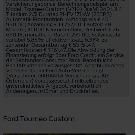
Versicherungsbonus. Berechnungsbeispiel am
Modell Tourneo Custom (V710) BusM1 340 L1H1
Titanium 2.5l Duratec PHEV 171 kW (233PS)
Automatik Frontantrieb: Aktionspreis € 45
990,00; Anzahlung € 13 797,00; Laufzeit 48
Monate; 10.000 Kilometer/Jahr; Restwert € 26
660,18; monatliche Rate € 259,00; Sollzinssatz
variabel 5,88%; Effektivzinssatz 6,31%; zu
zahlender Gesamtbetrag € 53 151,47;
Gesamtkosten € 7 161,47. Die Abwicklung der
Finanzierung erfolgt über Ford Credit, ein Service
der Santander Consumer Bank. Bankübliche
Bonitätskriterien vorausgesetzt. Abschluss eines
Vorteilssets der Ford Auto-Versicherung
(Versicherer: GARANTA Versicherungs-AG
Österreich) vorausgesetzt. Freibleibendes
unverbindliches Angebot, vorbehaltlich
Änderungen, Irrtümer und Druckfehler.
Ford Tourneo Custom